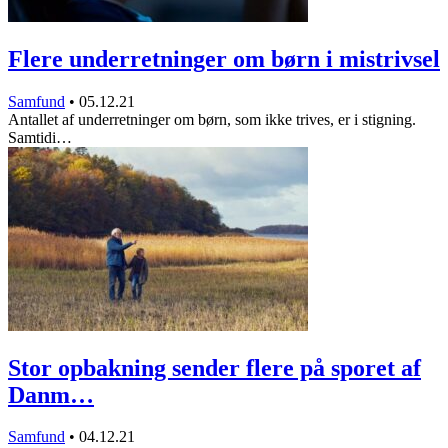
Flere underretninger om børn i mistrivsel
Samfund
•
05.12.21
Antallet af underretninger om børn, som ikke trives, er i stigning.
Samtidi…
Stor opbakning sender flere på sporet af
Danm…
Samfund
•
04.12.21