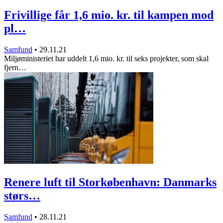
Frivillige får 1,6 mio. kr. til kampen mod
pl…
Samfund
•
29.11.21
Miljøministeriet har uddelt 1,6 mio. kr. til seks projekter, som skal
fjern…
Renere luft til Storkøbenhavn: Danmarks
størs…
Samfund
•
28.11.21