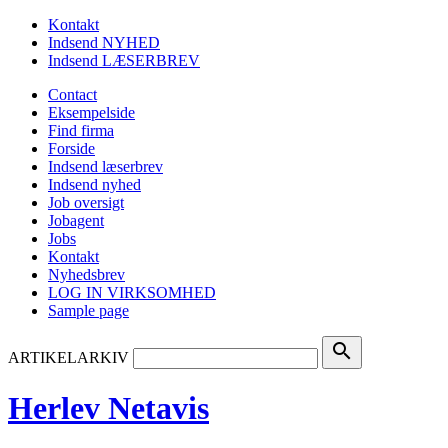
Kontakt
Indsend NYHED
Indsend LÆSERBREV
Contact
Eksempelside
Find firma
Forside
Indsend læserbrev
Indsend nyhed
Job oversigt
Jobagent
Jobs
Kontakt
Nyhedsbrev
LOG IN VIRKSOMHED
Sample page
search
ARTIKELARKIV
Herlev Netavis