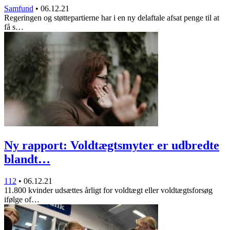
Samfund
•
06.12.21
Regeringen og støttepartierne har i en ny delaftale afsat penge til at
få s…
Ny rapport: Voldtægtsmyter er udbredte
blandt…
112
•
06.12.21
11.800 kvinder udsættes årligt for voldtægt eller voldtægtsforsøg
ifølge of…