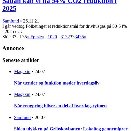
Sådan kan vi nå 54% CO2 reduktion i
2025
Samfund
•
26.11.21
I går vedtog Folketinget et reduktionsmål for drivhusgas på 50-54%
i 2025 o…
Side 33 af 35
« Første
«
...
10
20
...
31
32
33
34
35
»
Annonce
Seneste artikler
Magaxin
•
24.07
Når tænder og funktion møder hverdagsliv
Magaxin
•
24.07
Når rengøring bliver en del af hverdagsrytmen
Samfund
•
20.07
Siden ulykken på Gribskovbanen: Lokaltog gennemfører