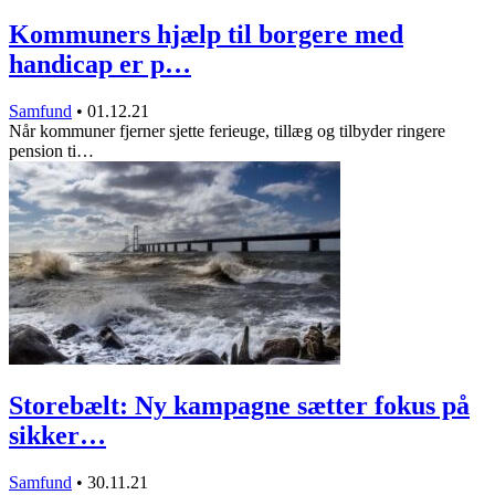
Kommuners hjælp til borgere med
handicap er p…
Samfund
•
01.12.21
Når kommuner fjerner sjette ferieuge, tillæg og tilbyder ringere
pension ti…
Storebælt: Ny kampagne sætter fokus på
sikker…
Samfund
•
30.11.21