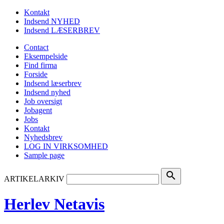
Kontakt
Indsend NYHED
Indsend LÆSERBREV
Contact
Eksempelside
Find firma
Forside
Indsend læserbrev
Indsend nyhed
Job oversigt
Jobagent
Jobs
Kontakt
Nyhedsbrev
LOG IN VIRKSOMHED
Sample page
search
ARTIKELARKIV
Herlev Netavis