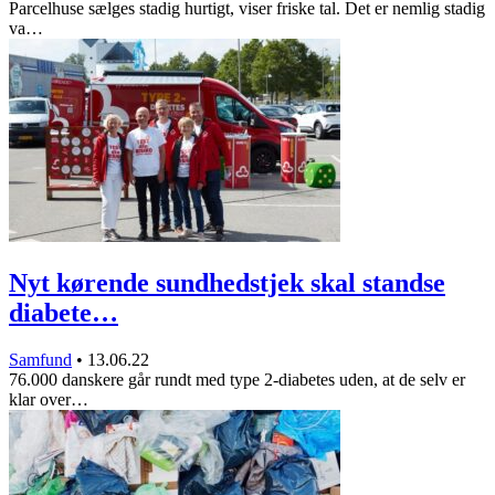
Parcelhuse sælges stadig hurtigt, viser friske tal. Det er nemlig stadig
va…
Nyt kørende sundhedstjek skal standse
diabete…
Samfund
•
13.06.22
76.000 danskere går rundt med type 2-diabetes uden, at de selv er
klar over…