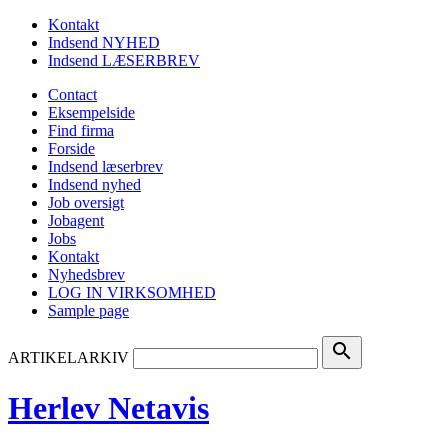
Kontakt
Indsend NYHED
Indsend LÆSERBREV
Contact
Eksempelside
Find firma
Forside
Indsend læserbrev
Indsend nyhed
Job oversigt
Jobagent
Jobs
Kontakt
Nyhedsbrev
LOG IN VIRKSOMHED
Sample page
search
ARTIKELARKIV
Herlev Netavis