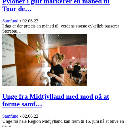
Pyloner i gult markerer én måned til
Tour de…
Samfund
•
02.06.22
I dag er der præcis en måned til, verdens største cykelløb passerer
Storebæ…
Unge fra Midtjylland med mod på at
forme samf…
Samfund
•
02.06.22
Unge fra hele Region Midtjylland kan frem til 16. juni nå at blive en
del a…