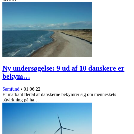
Ny undersøgelse: 9 ud af 10 danskere er
bekym…
Samfund
•
01.06.22
Et markant flertal af danskerne bekymrer sig om menneskets
påvirkning på ha…