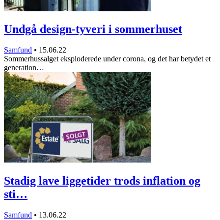
Undgå design-tyveri i sommerhuset
Samfund
•
15.06.22
Sommerhussalget eksploderede under corona, og det har betydet et
generation…
Stadig lave liggetider trods inflation og
sti…
Samfund
•
13.06.22