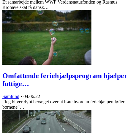
Et samarbejde mellem WWF Verdensnaturfonden og Rasmus
Brohave skal få dansk…
Omfattende feriehjælpsprogram hjælper
fattige…
Samfund
•
04.06.22
”Jeg bliver dybt bevæget over at høre hvordan feriehjælpen løfter
børnene”…