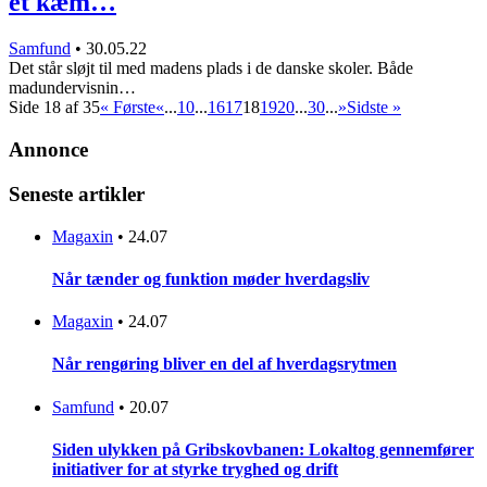
et kæm…
Samfund
•
30.05.22
Det står sløjt til med madens plads i de danske skoler. Både
madundervisnin…
Side 18 af 35
« Første
«
...
10
...
16
17
18
19
20
...
30
...
»
Sidste »
Annonce
Seneste artikler
Magaxin
•
24.07
Når tænder og funktion møder hverdagsliv
Magaxin
•
24.07
Når rengøring bliver en del af hverdagsrytmen
Samfund
•
20.07
Siden ulykken på Gribskovbanen: Lokaltog gennemfører
initiativer for at styrke tryghed og drift