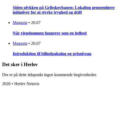
Siden ulykken på Gribskovbanen: Lokaltog gennemfører
initiativer for at styrke tryghed og drift
Magaxin
•
20.07
Når ejendommen fungerer som en helhed
Magaxin
•
20.07
Introduktion til bilindpakning og prisniveau
Det sker i Herlev
Der er på dette tidspunkt ingen kommende begivenheder.
2026 • Herlev Netavis