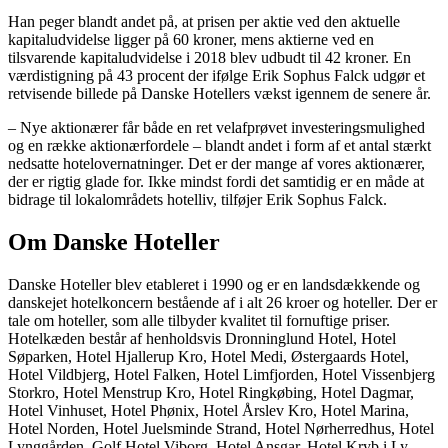
Han peger blandt andet på, at prisen per aktie ved den aktuelle
kapitaludvidelse ligger på 60 kroner, mens aktierne ved en
tilsvarende kapitaludvidelse i 2018 blev udbudt til 42 kroner. En
værdistigning på 43 procent der ifølge Erik Sophus Falck udgør et
retvisende billede på Danske Hotellers vækst igennem de senere år.
– Nye aktionærer får både en ret velafprøvet investeringsmulighed
og en række aktionærfordele – blandt andet i form af et antal stærkt
nedsatte hotelovernatninger. Det er der mange af vores aktionærer,
der er rigtig glade for. Ikke mindst fordi det samtidig er en måde at
bidrage til lokalområdets hotelliv, tilføjer Erik Sophus Falck.
Om Danske Hoteller
Danske Hoteller blev etableret i 1990 og er en landsdækkende og
danskejet hotelkoncern bestående af i alt 26 kroer og hoteller. Der er
tale om hoteller, som alle tilbyder kvalitet til fornuftige priser.
Hotelkæden består af henholdsvis Dronninglund Hotel, Hotel
Søparken, Hotel Hjallerup Kro, Hotel Medi, Østergaards Hotel,
Hotel Vildbjerg, Hotel Falken, Hotel Limfjorden, Hotel Vissenbjerg
Storkro, Hotel Menstrup Kro, Hotel Ringkøbing, Hotel Dagmar,
Hotel Vinhuset, Hotel Phønix, Hotel Årslev Kro, Hotel Marina,
Hotel Norden, Hotel Juelsminde Strand, Hotel Nørherredhus, Hotel
Lynggården, Golf Hotel Viborg, Hotel Ansgar, Hotel Kryb i Ly