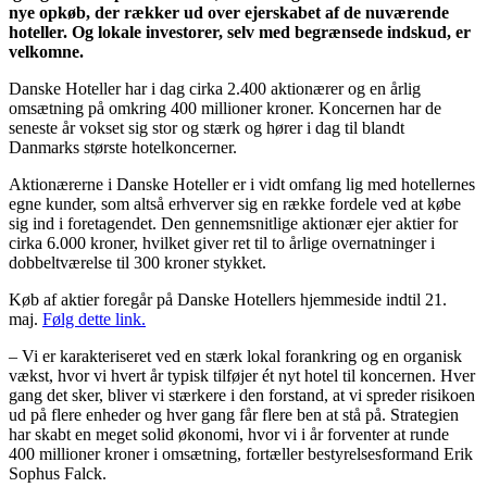
nye opkøb, der rækker ud over ejerskabet af de nuværende
hoteller. Og lokale investorer, selv med begrænsede indskud, er
velkomne.
Danske Hoteller har i dag cirka 2.400 aktionærer og en årlig
omsætning på omkring 400 millioner kroner. Koncernen har de
seneste år vokset sig stor og stærk og hører i dag til blandt
Danmarks største hotelkoncerner.
Aktionærerne i Danske Hoteller er i vidt omfang lig med hotellernes
egne kunder, som altså erhverver sig en række fordele ved at købe
sig ind i foretagendet. Den gennemsnitlige aktionær ejer aktier for
cirka 6.000 kroner, hvilket giver ret til to årlige overnatninger i
dobbeltværelse til 300 kroner stykket.
Køb af aktier foregår på Danske Hotellers hjemmeside indtil 21.
maj.
Følg dette link.
– Vi er karakteriseret ved en stærk lokal forankring og en organisk
vækst, hvor vi hvert år typisk tilføjer ét nyt hotel til koncernen. Hver
gang det sker, bliver vi stærkere i den forstand, at vi spreder risikoen
ud på flere enheder og hver gang får flere ben at stå på. Strategien
har skabt en meget solid økonomi, hvor vi i år forventer at runde
400 millioner kroner i omsætning, fortæller bestyrelsesformand Erik
Sophus Falck.