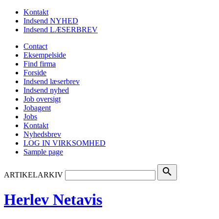
Kontakt
Indsend NYHED
Indsend LÆSERBREV
Contact
Eksempelside
Find firma
Forside
Indsend læserbrev
Indsend nyhed
Job oversigt
Jobagent
Jobs
Kontakt
Nyhedsbrev
LOG IN VIRKSOMHED
Sample page
search
ARTIKELARKIV
Herlev Netavis