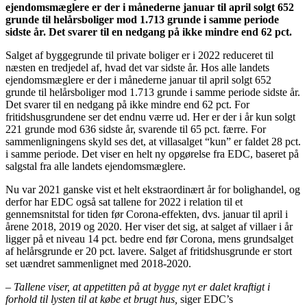
ejendomsmæglere er der i månederne januar til april solgt 652
grunde til helårsboliger mod 1.713 grunde i samme periode
sidste år. Det svarer til en nedgang på ikke mindre end 62 pct.
Salget af byggegrunde til private boliger er i 2022 reduceret til
næsten en tredjedel af, hvad det var sidste år. Hos alle landets
ejendomsmæglere er der i månederne januar til april solgt 652
grunde til helårsboliger mod 1.713 grunde i samme periode sidste år.
Det svarer til en nedgang på ikke mindre end 62 pct. For
fritidshusgrundene ser det endnu værre ud. Her er der i år kun solgt
221 grunde mod 636 sidste år, svarende til 65 pct. færre. For
sammenligningens skyld ses det, at villasalget “kun” er faldet 28 pct.
i samme periode. Det viser en helt ny opgørelse fra EDC, baseret på
salgstal fra alle landets ejendomsmæglere.
Nu var 2021 ganske vist et helt ekstraordinært år for bolighandel, og
derfor har EDC også sat tallene for 2022 i relation til et
gennemsnitstal for tiden før Corona-effekten, dvs. januar til april i
årene 2018, 2019 og 2020. Her viser det sig, at salget af villaer i år
ligger på et niveau 14 pct. bedre end før Corona, mens grundsalget
af helårsgrunde er 20 pct. lavere. Salget af fritidshusgrunde er stort
set uændret sammenlignet med 2018-2020.
– Tallene viser, at appetitten på at bygge nyt er dalet kraftigt i
forhold til lysten til at købe et brugt hus,
siger EDC’s