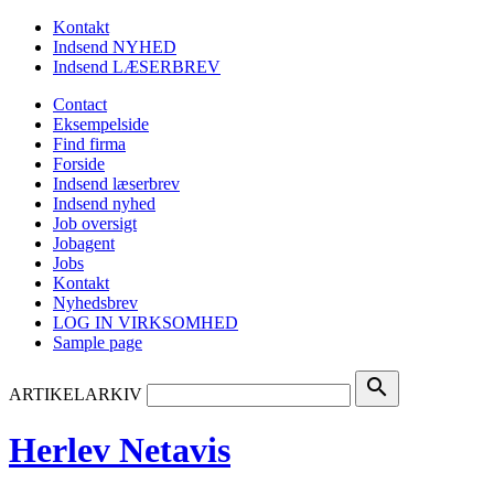
Kontakt
Indsend NYHED
Indsend LÆSERBREV
Contact
Eksempelside
Find firma
Forside
Indsend læserbrev
Indsend nyhed
Job oversigt
Jobagent
Jobs
Kontakt
Nyhedsbrev
LOG IN VIRKSOMHED
Sample page
search
ARTIKELARKIV
Herlev Netavis