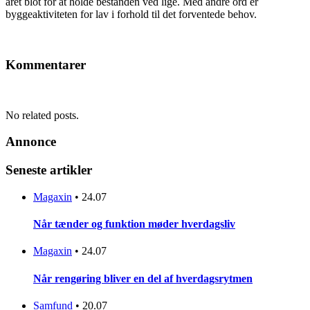
året blot for at holde bestanden ved lige. Med andre ord er
byggeaktiviteten for lav i forhold til det forventede behov.
Kommentarer
No related posts.
Annonce
Seneste artikler
Magaxin
•
24.07
Når tænder og funktion møder hverdagsliv
Magaxin
•
24.07
Når rengøring bliver en del af hverdagsrytmen
Samfund
•
20.07