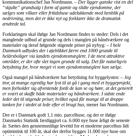
kommunikationschef Jan Nordmann.
– Der ligger ganske vist en del
“skjulte” grundsalg i form af gamle og slidte ejendomme, der
sælges som villaer eller fritidshuse udelukkende med henblik på
nedrivning, men det er ikke nyt og forklarer ikke de dramatisk
ændrede tal.
Forklaringen skal ifølge Jan Nordmann findes to steder: Dels i det
manglende udbud af grunde og dels i manglen på håndværkere og
materialer og deraf følgende stigende priser på nybyg:
– I hele
Danmark udbydes der i øjeblikket færre end 1000 grunde til
helårsboliger via landets ejendomsmæglere. I de mest attraktive
områder, er der ofte slet ingen grunde til salg. Det får naturligvis
betydning for, hvor meget vi som ejendomsmæglere kan sælge.
Også mangel på håndværkere har betydning for byggelysten:
– Jeg
tror, at mange egentlig har lyst til at gå i gang med et byggeprojekt,
men forholder sig afventende fordi de kan se og høre, at det generelt
er svært at skaffe både materialer og håndværkere. I sidste ende
leder det til stigende priser, hvilket også får mange til at droppe
tanken for i stedet at lede efter et brugt hus,
mener Jan Nordmann.
Der er i Danmark godt 1,1 mio. parcelhuse, og der er ifølge
Danmarks Statistik færdiggjort ca. 6.000 nye huse årligt de seneste
år. Sættes den gennemsnitlige levetid for et moderne parcelhus lidt
optimistisk til 100 år, skal der derfor bygges 11.000 nye huse om