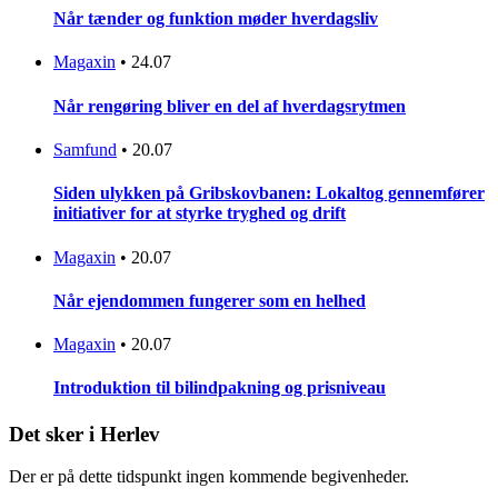
Når tænder og funktion møder hverdagsliv
Magaxin
•
24.07
Når rengøring bliver en del af hverdagsrytmen
Samfund
•
20.07
Siden ulykken på Gribskovbanen: Lokaltog gennemfører
initiativer for at styrke tryghed og drift
Magaxin
•
20.07
Når ejendommen fungerer som en helhed
Magaxin
•
20.07
Introduktion til bilindpakning og prisniveau
Det sker i Herlev
Der er på dette tidspunkt ingen kommende begivenheder.