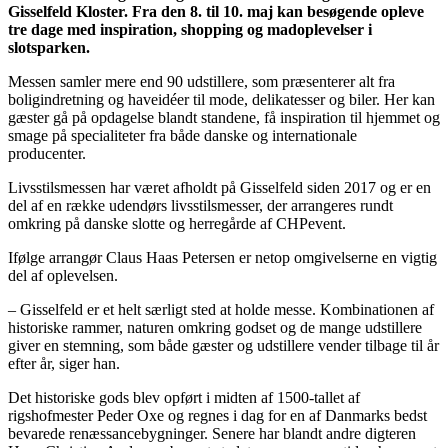
Gisselfeld Kloster. Fra den 8. til 10. maj kan besøgende opleve
tre dage med inspiration, shopping og madoplevelser i
slotsparken.
Messen samler mere end 90 udstillere, som præsenterer alt fra
boligindretning og haveidéer til mode, delikatesser og biler. Her kan
gæster gå på opdagelse blandt standene, få inspiration til hjemmet og
smage på specialiteter fra både danske og internationale
producenter.
Livsstilsmessen har været afholdt på Gisselfeld siden 2017 og er en
del af en række udendørs livsstilsmesser, der arrangeres rundt
omkring på danske slotte og herregårde af CHPevent.
Ifølge arrangør Claus Haas Petersen er netop omgivelserne en vigtig
del af oplevelsen.
– Gisselfeld er et helt særligt sted at holde messe. Kombinationen af
historiske rammer, naturen omkring godset og de mange udstillere
giver en stemning, som både gæster og udstillere vender tilbage til år
efter år, siger han.
Det historiske gods blev opført i midten af 1500-tallet af
rigshofmester Peder Oxe og regnes i dag for en af Danmarks bedst
bevarede renæssancebygninger. Senere har blandt andre digteren