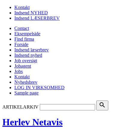
Kontakt
Indsend NYHED
Indsend LÆSERBREV
Contact
Eksempelside
Find firma
Forside
Indsend læserbrev
Indsend nyhed
Job oversigt
Jobagent
Jobs
Kontakt
Nyhedsbrev
LOG IN VIRKSOMHED
Sample page
search
ARTIKELARKIV
Herlev Netavis