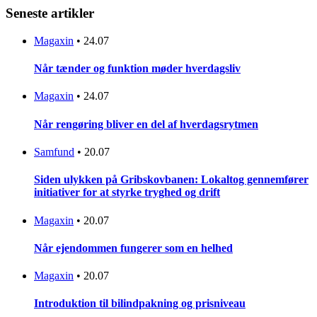
Seneste artikler
Magaxin
•
24.07
Når tænder og funktion møder hverdagsliv
Magaxin
•
24.07
Når rengøring bliver en del af hverdagsrytmen
Samfund
•
20.07
Siden ulykken på Gribskovbanen: Lokaltog gennemfører
initiativer for at styrke tryghed og drift
Magaxin
•
20.07
Når ejendommen fungerer som en helhed
Magaxin
•
20.07
Introduktion til bilindpakning og prisniveau