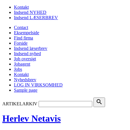
Kontakt
Indsend NYHED
Indsend LÆSERBREV
Contact
Eksempelside
Find firma
Forside
Indsend læserbrev
Indsend nyhed
Job oversigt
Jobagent
Jobs
Kontakt
Nyhedsbrev
LOG IN VIRKSOMHED
Sample page
search
ARTIKELARKIV
Herlev Netavis