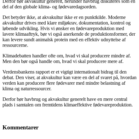
Derfor bør akvakultur generelt, herunder havbrug diskuteres som en
del af den globale klima- og fødevaredagsorden.
Det betyder ikke, at akvakultur ikke er en punktkilde. Moderne
akvakultur drives med klare miljøkrav, dokumentation, kontrol og
løbende udvikling. Hvis vi ønsker en fødevareproduktion med
lavere klimaaftryk, bør vi også anerkende de produktionsformer, der
kan levere sundt animalsk protein med en effektiv udnyttelse af
ressourcerne.
Klimadebatten handler ofte om, hvad vi skal producere mindre af.
Men den bør også handle om, hvad vi skal producere mere af.
Verdensbankens rapport er et vigtigt internationalt bidrag til den
debat. Den viser, at akvakultur kan være en del af svaret på, hvordan
verden kan producere flere fødevarer med mindre belastning af
klima og naturressourcer.
Derfor bør havbrug og akvakultur generelt have en mere central
plads i samtalen om fremtidens klimaeffektive fødevareproduktion.
Kommentarer