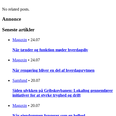
No related posts.
Annonce
Seneste artikler
Magaxin
•
24.07
Når tænder og funktion møder hverdagsliv
Magaxin
•
24.07
Når rengøring bliver en del af hverdagsrytmen
Samfund
•
20.07
Siden ulykken på Gribskovbanen: Lokaltog gennemfører
initiativer for at styrke tryghed og drift
Magaxin
•
20.07
Når ejendommen fungerer som en helhed