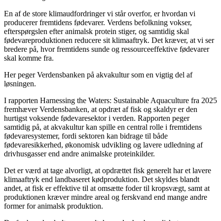
En af de store klimaudfordringer vi står overfor, er hvordan vi
producerer fremtidens fødevarer. Verdens befolkning vokser,
efterspørgslen efter animalsk protein stiger, og samtidig skal
fødevareproduktionen reducere sit klimaaftryk. Det kræver, at vi ser
bredere på, hvor fremtidens sunde og ressourceeffektive fødevarer
skal komme fra.
Her peger Verdensbanken på akvakultur som en vigtig del af
løsningen.
I rapporten Harnessing the Waters: Sustainable Aquaculture fra 2025
fremhæver Verdensbanken, at opdræt af fisk og skaldyr er den
hurtigst voksende fødevaresektor i verden. Rapporten peger
samtidig på, at akvakultur kan spille en central rolle i fremtidens
fødevaresystemer, fordi sektoren kan bidrage til både
fødevaresikkerhed, økonomisk udvikling og lavere udledning af
drivhusgasser end andre animalske proteinkilder.
Det er værd at tage alvorligt, at opdrættet fisk generelt har et lavere
klimaaftryk end landbaseret kødproduktion. Det skyldes blandt
andet, at fisk er effektive til at omsætte foder til kropsvægt, samt at
produktionen kræver mindre areal og ferskvand end mange andre
former for animalsk produktion.