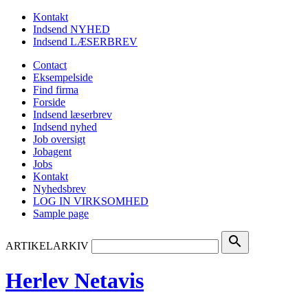
Kontakt
Indsend NYHED
Indsend LÆSERBREV
Contact
Eksempelside
Find firma
Forside
Indsend læserbrev
Indsend nyhed
Job oversigt
Jobagent
Jobs
Kontakt
Nyhedsbrev
LOG IN VIRKSOMHED
Sample page
search
ARTIKELARKIV
Herlev Netavis